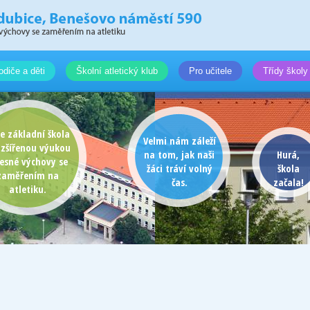
odiče a děti
Školní atletický klub
Pro učitele
Třídy školy
e základní škola
Velmi nám záleží
ozšířenou výukou
na tom, jak naši
Hurá,
lesné výchovy se
žáci tráví volný
škola
zaměřením na
čas.
začala!
atletiku.