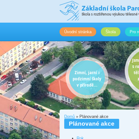
Úvodní stránka
Škola
Pro r
Jsm
s r
Zimní, jarní i
tě
podzimní školy
v přírodě...
Domů
» Plánované akce
Plánované akce
Rok