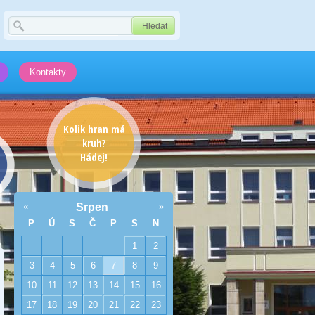
Kontakty
Kolik hran má
kruh?
Hádej!
«
Srpen
»
P
Ú
S
Č
P
S
N
1
2
3
4
5
6
7
8
9
10
11
12
13
14
15
16
17
18
19
20
21
22
23