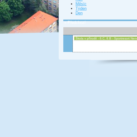
Měsíc
Týden
Den
« Předchozí
Škola v přírodě - 6.C, 8.B - Sportresort N