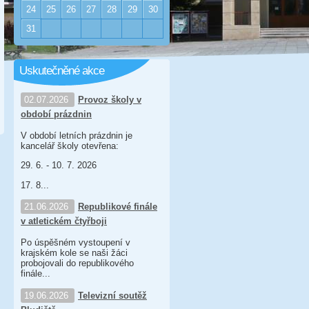
24
25
26
27
28
29
30
31
Uskutečněné akce
02.07.2026
Provoz školy v
období prázdnin
V období letních prázdnin je
kancelář školy otevřena:
29. 6. - 10. 7. 2026
17. 8...
21.06.2026
Republikové finále
v atletickém čtyřboji
Po úspěšném vystoupení v
krajském kole se naši žáci
probojovali do republikového
finále...
19.06.2026
Televizní soutěž