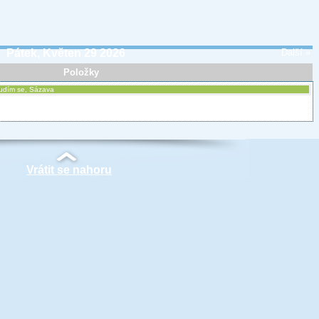
Pátek, Květen 29 2026
Další »
Položky
enudím se, Sázava
Vrátit se nahoru