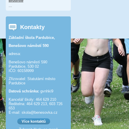
Bludiště
...
Kontakty
Základní škola Pardubice,
Benešovo náměstí 590
adresa:
Benešovo náměstí 590
Pardubice, 530 02
IČO: 60158999
Zřizovatel: Statutární město
Pardubice
Datová schránka:
gvnhki9
Kancelář školy: 464 629 210
Ředitelna: 464 629 213, 603 726
653
E-mail: skola@benesov­ka.cz
Více kontaktů