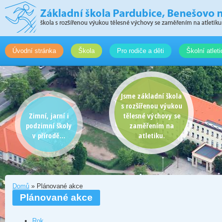
Úvodní stránka
Škola
Pro rodiče a děti
Školní atlet
Jsme základní škola
s rozšířenou výukou
Zimní, jarní i
tělesné výchovy se
podzimní školy
zaměřením na
v přírodě...
atletiku.
Domů
» Plánované akce
Plánované akce
Rok