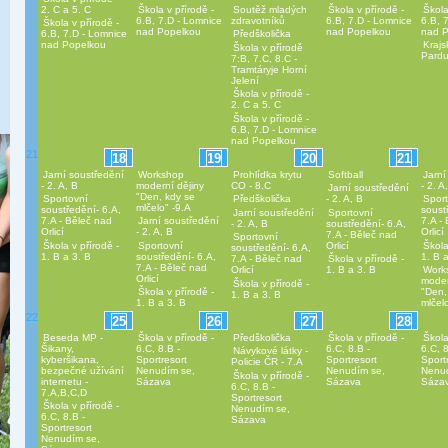
2. C a 5. C
Škola v přírodě -
Soutěž mladých
Škola v přírodě -
Škola
6.B, 7.D - Lomnice
zdravotníků
6.B, 7.D - Lomnice
6.B, 
Škola v přírodě -
nad Popelkou
nad Popelkou
nad 
6.B, 7.D - Lomnice
Předškolička
nad Popelkou
Krajs
Škola v přírodě
Pardu
7:B, 7.C, 8.C -
Tramtáryje Horní
Jelení
Škola v přírodě -
2. C a 5. C
Škola v přírodě -
6.B, 7.D - Lomnice
nad Popelkou
21
18
19
20
21
Jarní soustředění
Workshop
Prohlídka krytu
Softball
Jarní
- 2. A, B
moderní dějiny
CO - 8.C
- 2. A
Jarní soustředění
"Den, kdy se
Sportovní
Předškolička
- 2. A, B
Spor
mlčelo" -9.A
soustředění- 6.A,
soust
Jarní soustředění
Sportovní
7.A - Běleč nad
Jarní soustředění
7.A -
- 2. A, B
soustředění- 6.A,
Orlicí
- 2. A, B
Orlicí
7.A - Běleč nad
Sportovní
Škola v přírodě -
Sportovní
Orlicí
Škola
soustředění- 6.A,
1. B a 3. B
soustředění- 6.A,
1. B 
7.A - Běleč nad
Škola v přírodě -
7.A - Běleč nad
Orlicí
1. B a 3. B
Work
Orlicí
moder
Škola v přírodě -
Škola v přírodě -
"Den,
1. B a 3. B
1. B a 3. B
mlčel
22
25
26
27
28
Beseda MP -
Škola v přírodě -
Předškolička
Škola v přírodě -
Škola
Šikany,
6.C, 8.B -
6.C, 8.B -
6.C, 8
Návykové látky -
kyberšikana,
Sportresort
Sportresort
Sport
Policie ČR - 7.A
bezpečné užívání
Nenudím se,
Nenudím se,
Nenu
Škola v přírodě -
internetu -
Sázava
Sázava
Sáza
6.C, 8.B -
7.A,B,C,D
Sportresort
Škola v přírodě -
Nenudím se,
6.C, 8.B -
Sázava
Sportresort
Nenudím se,