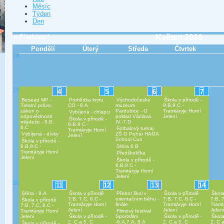
Měsíc
Týden
Den
« Předchozí
Květen 2026
Pondělí
Úterý
Středa
Čtvrtek
18
19
4
5
6
7
Besead MP -
Prohlídka krytu
Východočeské
Škola v přírodě -
Trestní právo,
CO - 8.A
muzeum
9.B,9.C -
zákon o
Pardubice - O
Tramtáryje Horní
Vybíjená - chlapci
odpovědnosti
poklad Václava
Jelení
Škola v přírodě -
mládeže - 8.B,
IV.-7.D
9.B,9.C -
8.C
Fotbalový turnaj
Tramtáryje Horní
Vybíjená - dívky
ZŠ O Pohár HAGA
Jelení
School Cuo
Škola v přírodě -
9.B,9.C -
Sféra 6.B
Tramtáryje Horní
Předškolička
Jelení
Škola v přírodě -
9.B,9.C -
Tramtáryje Horní
Jelení
20
11
12
13
14
Sféra - 9.A
Škola v přírodě
Přebor škol v
Škola v přírodě
Škola
7:B, 7.C, 8.C -
orientačním běhu -
7:B, 7.C, 8.C -
7:B, 7
Škola v přírodě
Tramtáryje Horní
finále
Tramtáryje Horní
Tramt
7:B, 7.C, 8.C -
Jelení
Jelení
Jelen
Tramtáryje Horní
Filmový festival
Jelení
Škola v přírodě -
Sportsfilm
Škola v přírodě -
Škola
2. C a 5. C
-6.A,7.A, 8.A
2. C a 5. C
2. C 
Škola v přírodě -