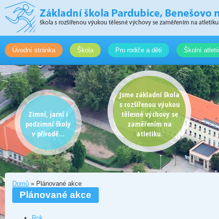
Úvodní stránka
Škola
Pro rodiče a děti
Školní atlet
Jsme základní škola
s rozšířenou výukou
Zimní, jarní i
tělesné výchovy se
podzimní školy
zaměřením na
v přírodě...
atletiku.
Domů
» Plánované akce
Plánované akce
Rok