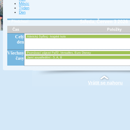
Měsíc
Týden
Den
« Předchozí
Středa, Červen 3 2026
Čas
Položky
Celý
Atletický čtyřboj - krajské kolo
den
Všechny
Poznávací zájezd Paříž ,Versailles, Euro Disney
časy
Jarní soustředění - 5. A, B
Vrátit se nahoru