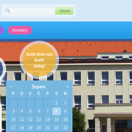
Kontakty
Kolik hran má
kruh?
Hádej!
«
Srpen
»
P
Ú
S
Č
P
S
N
1
2
3
4
5
6
7
8
9
10
11
12
13
14
15
16
17
18
19
20
21
22
23