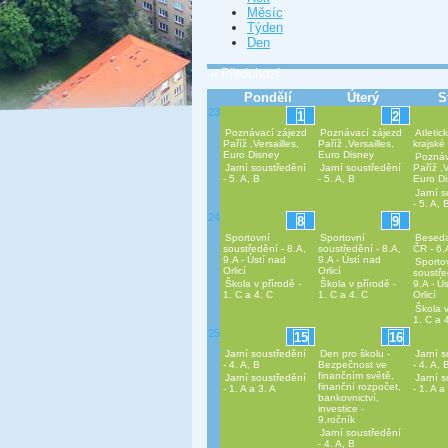
Měsíc
Týden
Den
« Předchozí
Pondělí
Úterý
S
23
1
2
Poznávací zájezd
Poznávací zájezd
Atletick
Paříž ,Versailles,
Paříž ,Versailles,
krajské
Euro Disney
Euro Disney
Poznáv
Jarní soustředění
Jarní soustředění
Paříž ,V
- 5. A, B
- 5. A, B
Euro D
Jarní 
- 5. A, 
24
8
9
Sportovní
Sportovní
Beseda
soustředění - 8.A,
soustředění - 8.A,
ČR - 6.
9.A - Ústí nad
9.A - Ústí nad
Sporto
Orlicí
Orlicí
soustře
Škola v přírodě -
Škola v přírodě -
9.A - Ú
1. C a 4. C
1. C a 4. C
Orlicí
Škola v
1. C a 
25
15
16
Jarní soustředění
Den pro školu -
Jarní 
- 4. A, B
Bezpečnost ve
- 4. A, 
finančním světě,
Jarní soustředění
Jarní 
finanční rozpočet,
- 1. A a 3. A
- 1. A a
bankovnictví,
investice -
9.ročník
Jarní soustředění
- 4. A, B