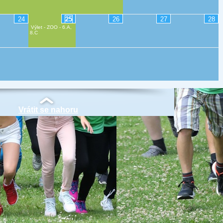
24
25
26
27
28
Výlet - ZOO - 6.A,
8.C
Vrátit se nahoru