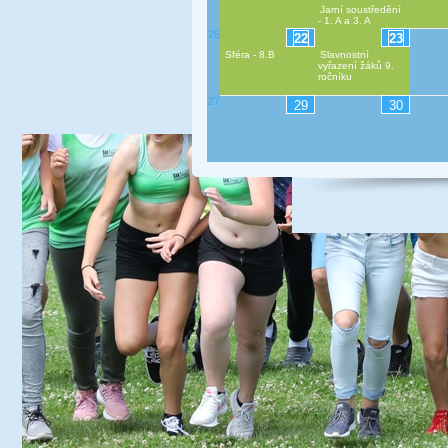
Jarní soustředění
- 1. A a 3. A
26
22
23
Sféra - 8.B
Slavnostní
vyřazení žáků 9.
ročníku
27
29
30