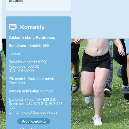
Bludiště
...
Kontakty
Základní škola Pardubice,
Benešovo náměstí 590
adresa:
Benešovo náměstí 590
Pardubice, 530 02
IČO: 60158999
Zřizovatel: Statutární město
Pardubice
Datová schránka:
gvnhki9
Kancelář školy: 464 629 210
Ředitelna: 464 629 213, 603 726
653
E-mail: skola@benesov­ka.cz
Více kontaktů