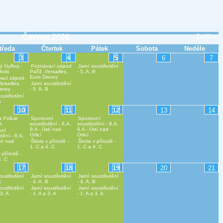
Červen 2026
Další »
tředa
Čtvrtek
Pátek
Sobota
Neděle
3
4
5
6
7
ý čtyřboj -
Poznávací zájezd
Jarní soustředění
 kolo
Paříž ,Versailles,
- 5. A, B
Euro Disney
ací zájezd
ersailles,
Jarní soustředění
isney
- 5. A, B
soustředění
B
10
11
12
13
14
 Policie
Sportovní
Sportovní
A
soustředění - 8.A,
soustředění - 8.A,
9.A - Ústí nad
9.A - Ústí nad
vní
Orlicí
Orlicí
dění - 8.A,
stí nad
Škola v přírodě -
Škola v přírodě -
1. C a 4. C
1. C a 4. C
 přírodě -
4. C
17
18
19
20
21
soustředění
Jarní soustředění
Jarní soustředění
B
- 4. A, B
- 4. A, B
soustředění
Jarní soustředění
Jarní soustředění
 3. A
- 1. A a 3. A
- 1. A a 3. A