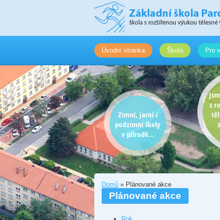
Úvodní stránka
Škola
Pro r
Jsm
s r
Zimní, jarní i
tě
podzimní školy
v přírodě...
Domů
» Plánované akce
Plánované akce
Rok