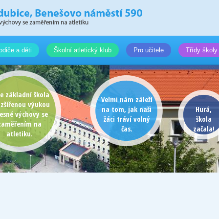
odiče a děti
Školní atletický klub
Pro učitele
Třídy školy
e základní škola
Velmi nám záleží
ozšířenou výukou
na tom, jak naši
Hurá,
lesné výchovy se
žáci tráví volný
škola
zaměřením na
čas.
začala!
atletiku.