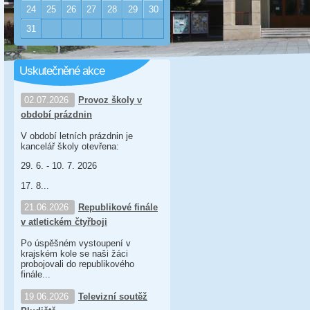
24
25
26
27
28
29
30
31
Uskutečněné akce
02.07.2026
Provoz školy v
období prázdnin
V období letních prázdnin je
kancelář školy otevřena:
29. 6. - 10. 7. 2026
17. 8...
21.06.2026
Republikové finále
v atletickém čtyřboji
Po úspěšném vystoupení v
krajském kole se naši žáci
probojovali do republikového
finále...
19.06.2026
Televizní soutěž