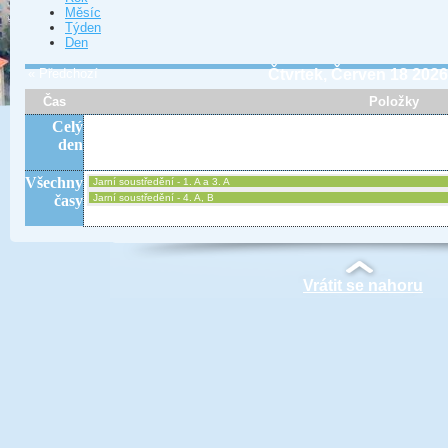
Měsíc
Týden
Den
« Předchozí
Čtvrtek, Červen 18 202
Čas
Položky
Celý
den
Všechny
Jarní soustředění - 1. A a 3. A
časy
Jarní soustředění - 4. A, B
Vrátit se nahoru