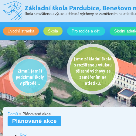
Úvodní stránka
Škola
Pro rodiče a děti
Školní atlet
Jsme základní škola
s rozšířenou výukou
Zimní, jarní i
tělesné výchovy se
podzimní školy
zaměřením na
v přírodě...
atletiku.
Domů
» Plánované akce
Plánované akce
Rok