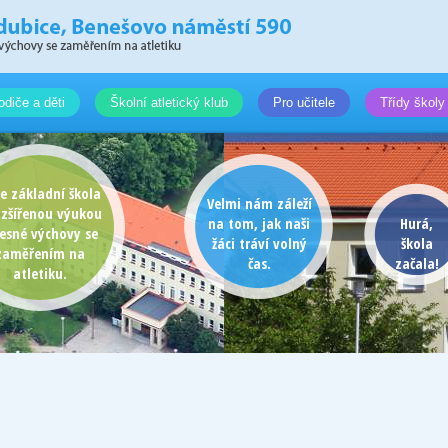
odiče a děti
Školní atletický klub
Pro učitele
Třídy školy
e základní škola
Velmi nám záleží
ozšířenou výukou
na tom, jak naši
Hurá,
lesné výchovy se
žáci tráví volný
škola
zaměřením na
čas.
začala!
atletiku.