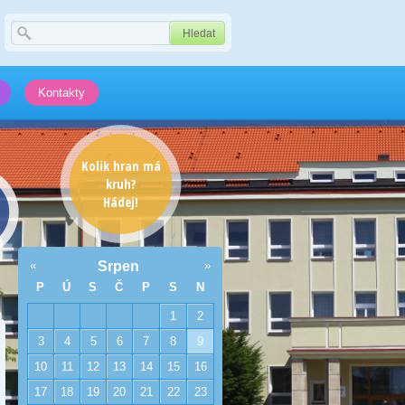
Kontakty
Kolik hran má
kruh?
Hádej!
«
Srpen
»
P
Ú
S
Č
P
S
N
1
2
3
4
5
6
7
8
9
10
11
12
13
14
15
16
17
18
19
20
21
22
23