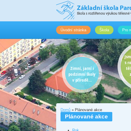
Úvodní stránka
Škola
Pro r
Jsm
s r
Zimní, jarní i
tě
podzimní školy
v přírodě...
Domů
» Plánované akce
Plánované akce
Rok