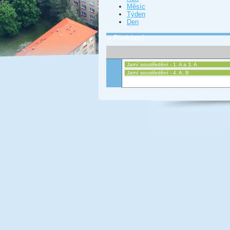
Měsíc
Týden
Den
« Předchozí
Jarní soustředění - 1. A a 3. A
Jarní soustředění - 4. A, B