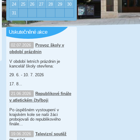
24
25
26
27
28
29
30
31
Uskutečněné akce
02.07.2026
Provoz školy v
období prázdnin
V období letních prázdnin je
kancelář školy otevřena:
29. 6. - 10. 7. 2026
17. 8...
21.06.2026
Republikové finále
v atletickém čtyřboji
Po úspěšném vystoupení v
krajském kole se naši žáci
probojovali do republikového
finále...
19.06.2026
Televizní soutěž