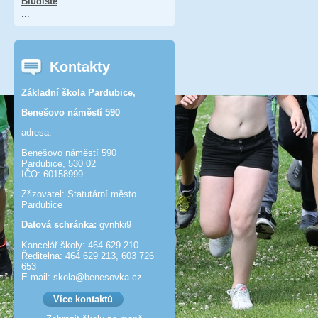
Bludiště
...
Kontakty
Základní škola Pardubice,
Benešovo náměstí 590
adresa:
Benešovo náměstí 590
Pardubice, 530 02
IČO: 60158999
Zřizovatel: Statutární město
Pardubice
Datová schránka:
gvnhki9
Kancelář školy: 464 629 210
Ředitelna: 464 629 213, 603 726
653
E-mail: skola@benesov­ka.cz
Více kontaktů