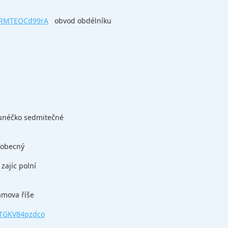
v=RMTEOCd99rA
obvod obdélníku
lunéčko sedmitečné
t obecný
 zajíc polní
Sámova říše
=TGKV84pzdco