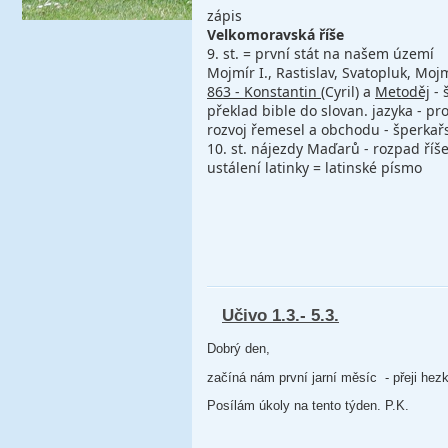
zápis
Velkomoravská říše
9. st. = první stát na našem území
Mojmír I., Rastislav, Svatopluk, Mojm
863 - Konstantin
(Cyril) a
Metoděj
- 
překlad bible do slovan. jazyka - pro
rozvoj řemesel a obchodu - šperkařstv
10. st. nájezdy Maďarů - rozpad říš
ustálení latinky = latinské písmo
Učivo 1.3.- 5.3.
Dobrý den,
začíná nám první jarní měsíc - přeji hezk
Posílám úkoly na tento týden. P.K.