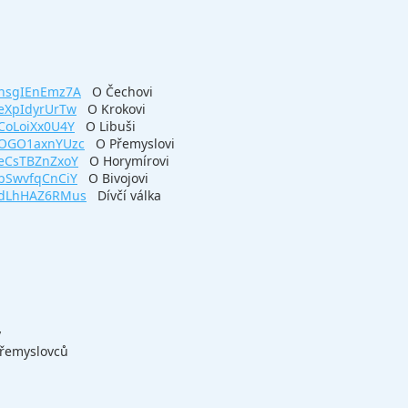
=hsgIEnEmz7A
O Čechovi
=eXpIdyrUrTw
O Krokovi
CoLoiXx0U4Y
O Libuši
=OGO1axnYUzc
O Přemyslovi
=eCsTBZnZxoY
O Horymírovi
=bSwvfqCnCiY
O Bivojovi
v=dLhHAZ6RMus
Dívčí válka
y
Přemyslovců