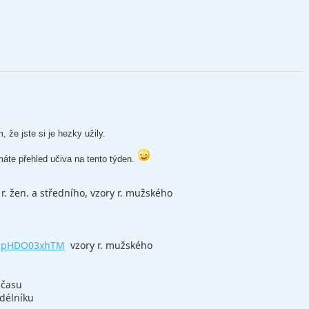
 že jste si je hezky užily.
áte přehled učiva na tento týden.
 r. žen. a středního, vzory r. mužského
v=jpHDO03xhTM
vzory r. mužského
 času
délníku