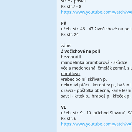
str. 57 poslat
PS str.7 - 8
https://www.youtube.com/watch?
PŘ
učeb. str. 46 - 47 živočichové na poli
PS str. 24
zápis
Živočichové na poli
bezobratlí
mandelinka bramborová - škůdce
včela medonosná, čmelák zemní, s
obratlovci
vrabec polní, skřivan p.
nekrmiví ptáci - koroptev p., bažan
dravci - poštolka obecná, káně lesní
savci - krtek p., hraboš p., křeček p.,
VL
učeb. str. 9 - 10 příchod Slovanů, 
PS str. 6
https://www.youtube.com/watch?v