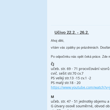
Učivo 22.2. - 26.2.
Ahoj děti,
vítám vás zpátky po prázdninách. Doufám,
Po odpočinku nás opět čeká práce. Zde m
ČJ
učeb. str. 69 - 71 procvičování vzorů
cvič. sešit str.70 cv.7
PS velký str.13 -15 cv.1 -2
PS malý str.18 - 20
https://www.youtube.com/watch?
M
učeb. str. 47 - 51 jednotky objemu a
G útvary osově souměrné, obvod ob