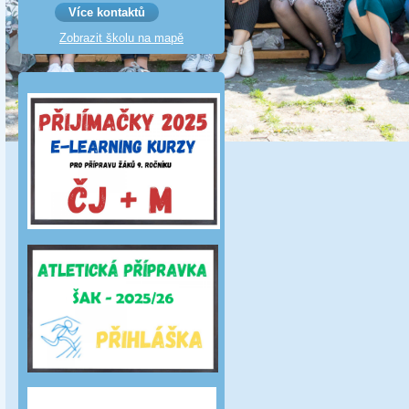
Více kontaktů
Zobrazit školu na mapě