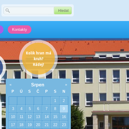
Kontakty
Kolik hran má
kruh?
Hádej!
«
Srpen
»
P
Ú
S
Č
P
S
N
1
2
3
4
5
6
7
8
9
10
11
12
13
14
15
16
17
18
19
20
21
22
23