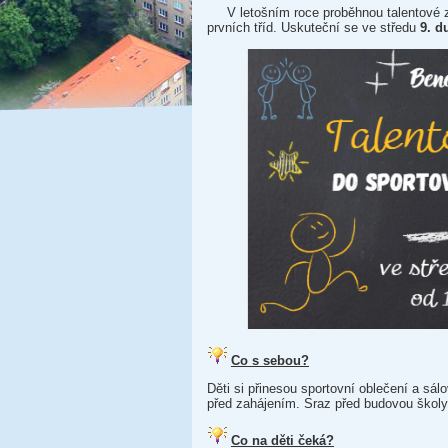
V letošním roce proběhnou talentové zk
prvních tříd. Uskuteční se ve středu
9. d
Co s sebou?
Děti si přinesou sportovní oblečení a sá
před zahájením. Sraz před budovou školy
Co na děti čeká?