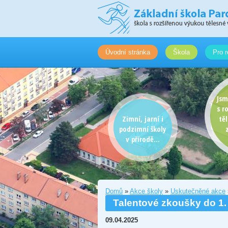
Úvodní stránka
Škola
Pro r
Jsm
s r
Zimní, jarní i
tě
podzimní školy
v přírodě...
Domů
»
Akce školy
»
Uskutečněné akce
Talentové zkoušky do 1. 
09.04.2025