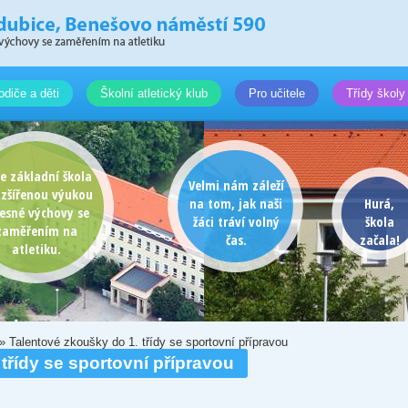
odiče a děti
Školní atletický klub
Pro učitele
Třídy školy
e základní škola
Velmi nám záleží
ozšířenou výukou
na tom, jak naši
Hurá,
lesné výchovy se
žáci tráví volný
škola
zaměřením na
čas.
začala!
atletiku.
» Talentové zkoušky do 1. třídy se sportovní přípravou
třídy se sportovní přípravou