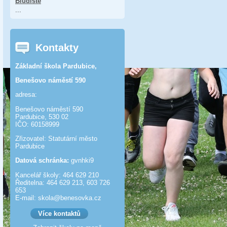
Bludiště
...
Kontakty
Základní škola Pardubice,
Benešovo náměstí 590
adresa:
Benešovo náměstí 590
Pardubice, 530 02
IČO: 60158999
Zřizovatel: Statutární město
Pardubice
Datová schránka:
gvnhki9
Kancelář školy: 464 629 210
Ředitelna: 464 629 213, 603 726
653
E-mail: skola@benesov­ka.cz
Více kontaktů