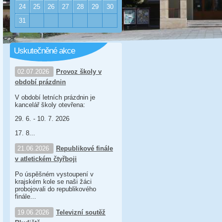
24
25
26
27
28
29
30
31
Uskutečněné akce
02.07.2026
Provoz školy v
období prázdnin
V období letních prázdnin je
kancelář školy otevřena:
29. 6. - 10. 7. 2026
17. 8...
21.06.2026
Republikové finále
v atletickém čtyřboji
Po úspěšném vystoupení v
krajském kole se naši žáci
probojovali do republikového
finále...
19.06.2026
Televizní soutěž