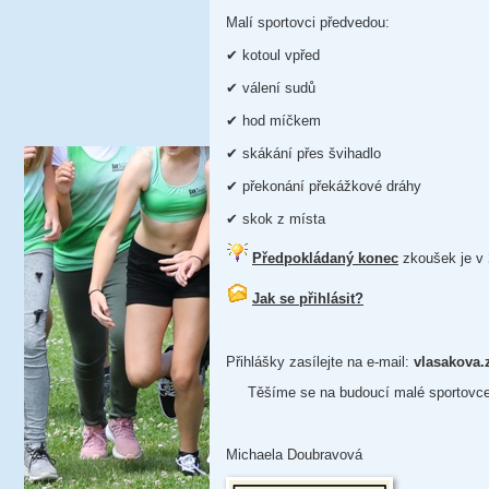
Malí sportovci předvedou:
✔ kotoul vpřed
✔ válení sudů
✔ hod míčkem
✔ skákání přes švihadlo
✔ překonání překážkové dráhy
✔ skok z místa
Předpokládaný konec
zkoušek je v
Jak se přihlásit?
Přihlášky zasílejte na e-mail:
vlasakova.
Těšíme se na budoucí malé sportovce
Michaela Doubravová