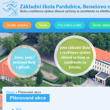
Úvodní stránka
Škola
Pro rodiče a děti
Školní atlet
Jsme základní škola
s rozšířenou výukou
Zimní, jarní i
tělesné výchovy se
podzimní školy
zaměřením na
v přírodě...
atletiku.
Domů
» Plánované akce
Plánované akce
Rok