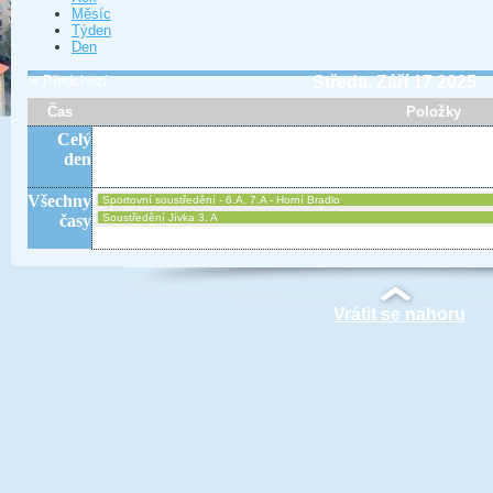
Měsíc
Týden
Den
« Předchozí
Středa, Září 17 2025
Čas
Položky
Celý
den
Všechny
Sportovní soustředění - 6.A, 7.A - Horní Bradlo
časy
Soustředění Jívka 3. A
Vrátit se nahoru