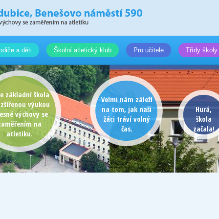
odiče a děti
Školní atletický klub
Pro učitele
Třídy školy
e základní škola
Velmi nám záleží
ozšířenou výukou
na tom, jak naši
Hurá,
lesné výchovy se
žáci tráví volný
škola
zaměřením na
čas.
začala!
atletiku.