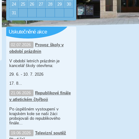
24
25
26
27
28
29
30
31
Uskutečněné akce
02.07.2026
Provoz školy v
období prázdnin
V období letních prázdnin je
kancelář školy otevřena:
29. 6. - 10. 7. 2026
17. 8...
21.06.2026
Republikové finále
v atletickém čtyřboji
Po úspěšném vystoupení v
krajském kole se naši žáci
probojovali do republikového
finále...
19.06.2026
Televizní soutěž