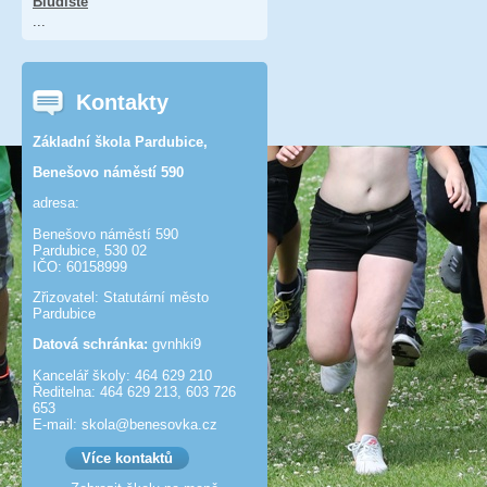
Bludiště
...
Kontakty
Základní škola Pardubice,
Benešovo náměstí 590
adresa:
Benešovo náměstí 590
Pardubice, 530 02
IČO: 60158999
Zřizovatel: Statutární město
Pardubice
Datová schránka:
gvnhki9
Kancelář školy: 464 629 210
Ředitelna: 464 629 213, 603 726
653
E-mail: skola@benesov­ka.cz
Více kontaktů