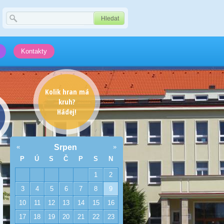
Kontakty
Kolik hran má
kruh?
Hádej!
«
Srpen
»
P
Ú
S
Č
P
S
N
1
2
3
4
5
6
7
8
9
10
11
12
13
14
15
16
17
18
19
20
21
22
23