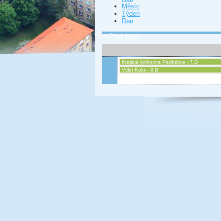
Měsíc
Týden
Den
« Předchozí
Krajská knihovna Pardubice - 7.D
Výlet Kuks - 8.B