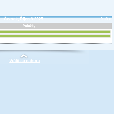
Čtvrtek, Říjen 9 2025
Další »
Položky
Vrátit se nahoru