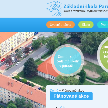
Úvodní stránka
Škola
Pro r
Jsm
s r
Zimní, jarní i
tě
podzimní školy
v přírodě...
Domů
» Plánované akce
Plánované akce
Rok