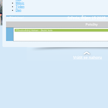
Měsíc
Týden
Den
« Předchozí
Středa, Říjen 15 2025
Položky
Přírodovědný klokan - školní kolo
Vrátit se nahoru