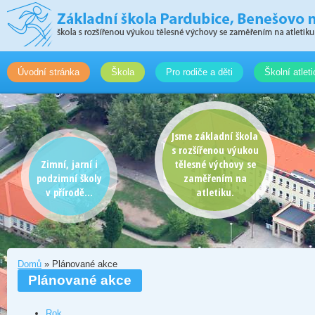
Úvodní stránka
Škola
Pro rodiče a děti
Školní atlet
Jsme základní škola
s rozšířenou výukou
Zimní, jarní i
tělesné výchovy se
podzimní školy
zaměřením na
v přírodě...
atletiku.
Domů
» Plánované akce
Plánované akce
Rok