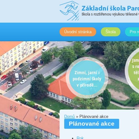
Úvodní stránka
Škola
Pro r
Jsm
s r
Zimní, jarní i
tě
podzimní školy
v přírodě...
Domů
» Plánované akce
Plánované akce
Rok