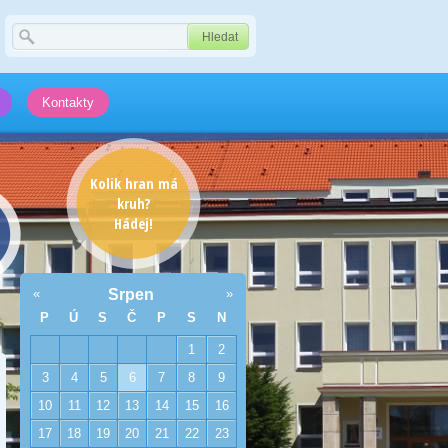
Kontakty
Kolik hran má
kruh?
Hádej!
«
Srpen
»
P
Ú
S
Č
P
S
N
1
2
3
4
5
6
7
8
9
10
11
12
13
14
15
16
17
18
19
20
21
22
23