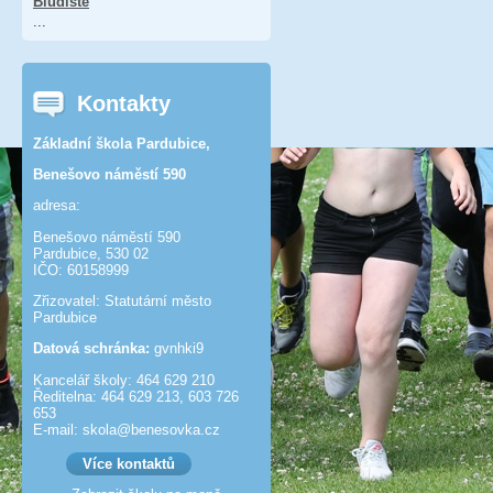
Bludiště
...
Kontakty
Základní škola Pardubice,
Benešovo náměstí 590
adresa:
Benešovo náměstí 590
Pardubice, 530 02
IČO: 60158999
Zřizovatel: Statutární město
Pardubice
Datová schránka:
gvnhki9
Kancelář školy: 464 629 210
Ředitelna: 464 629 213, 603 726
653
E-mail: skola@benesov­ka.cz
Více kontaktů