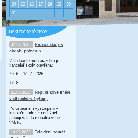
24
25
26
27
28
29
30
31
Uskutečněné akce
02.07.2026
Provoz školy v
období prázdnin
V období letních prázdnin je
kancelář školy otevřena:
29. 6. - 10. 7. 2026
17. 8...
21.06.2026
Republikové finále
v atletickém čtyřboji
Po úspěšném vystoupení v
krajském kole se naši žáci
probojovali do republikového
finále...
19.06.2026
Televizní soutěž