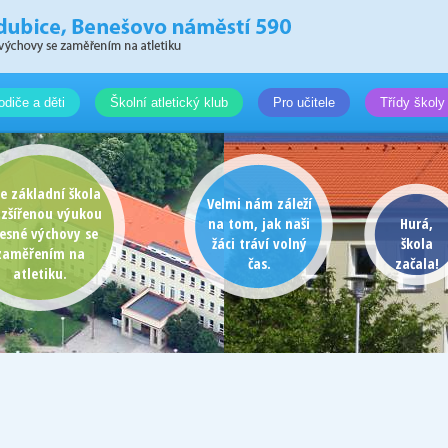
odiče a děti
Školní atletický klub
Pro učitele
Třídy školy
e základní škola
Velmi nám záleží
ozšířenou výukou
na tom, jak naši
Hurá,
lesné výchovy se
žáci tráví volný
škola
zaměřením na
čas.
začala!
atletiku.