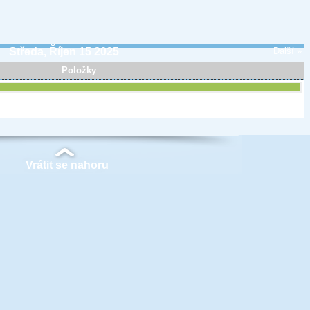
Středa, Říjen 15 2025
Další »
Položky
Vrátit se nahoru