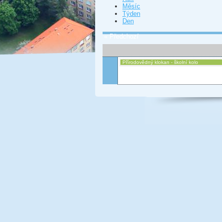
Měsíc
Týden
Den
« Předchozí
Přírodovědný klokan - školní kolo