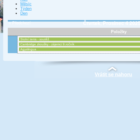
Měsíc
Týden
Den
« Předchozí
Čtvrtek, Prosinec 4 202
Položky
Stolní tenis - soutěž
Cambridge zkoušky - zájemci 9.ročník
Agyslingua
Vrátit se nahoru