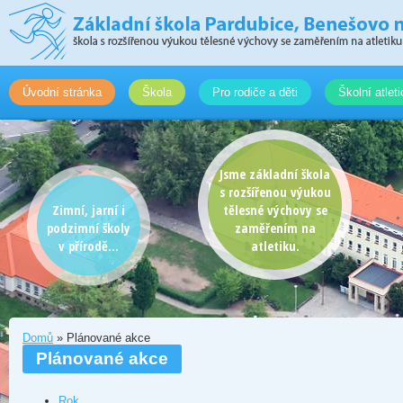
Úvodní stránka
Škola
Pro rodiče a děti
Školní atlet
Jsme základní škola
s rozšířenou výukou
Zimní, jarní i
tělesné výchovy se
podzimní školy
zaměřením na
v přírodě...
atletiku.
Domů
» Plánované akce
Plánované akce
Rok