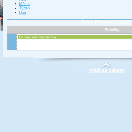
Měsíc
Týden
Den
« Předchozí
Úterý, Prosinec 9 2025
Položky
Hledáme mladého chemika
Vrátit se nahoru