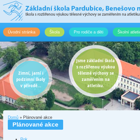
Úvodní stránka
Škola
Pro rodiče a děti
Školní atlet
Jsme základní škola
s rozšířenou výukou
Zimní, jarní i
tělesné výchovy se
podzimní školy
zaměřením na
v přírodě...
atletiku.
Domů
» Plánované akce
Plánované akce
Rok