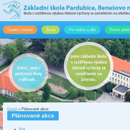
Úvodní stránka
Škola
Pro rodiče a děti
Školní atlet
Jsme základní škola
s rozšířenou výukou
Zimní, jarní i
tělesné výchovy se
podzimní školy
zaměřením na
v přírodě...
atletiku.
Domů
» Plánované akce
Plánované akce
Rok