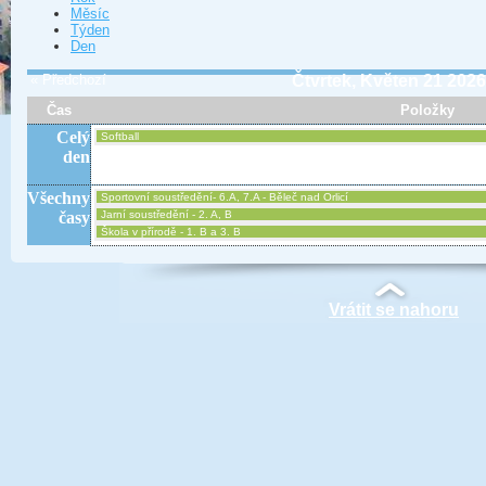
Měsíc
Týden
Den
« Předchozí
Čtvrtek, Květen 21 2026
Čas
Položky
Celý
Softball
den
Všechny
Sportovní soustředění- 6.A, 7.A - Běleč nad Orlicí
časy
Jarní soustředění - 2. A, B
Škola v přírodě - 1. B a 3. B
Vrátit se nahoru