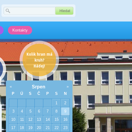
Kontakty
Kolik hran má
kruh?
Hádej!
«
Srpen
»
P
Ú
S
Č
P
S
N
1
2
3
4
5
6
7
8
9
10
11
12
13
14
15
16
17
18
19
20
21
22
23