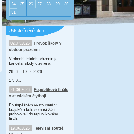
24
25
26
27
28
29
30
31
Uskutečněné akce
02.07.2026
Provoz školy v
období prázdnin
V období letních prázdnin je
kancelář školy otevřena:
29. 6. - 10. 7. 2026
17. 8...
21.06.2026
Republikové finále
v atletickém čtyřboji
Po úspěšném vystoupení v
krajském kole se naši žáci
probojovali do republikového
finále...
19.06.2026
Televizní soutěž