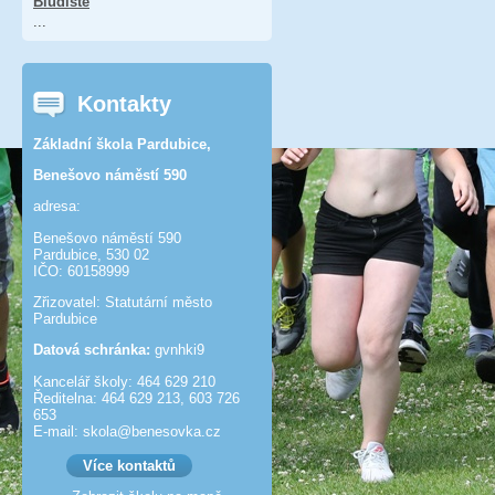
Bludiště
...
Kontakty
Základní škola Pardubice,
Benešovo náměstí 590
adresa:
Benešovo náměstí 590
Pardubice, 530 02
IČO: 60158999
Zřizovatel: Statutární město
Pardubice
Datová schránka:
gvnhki9
Kancelář školy: 464 629 210
Ředitelna: 464 629 213, 603 726
653
E-mail: skola@benesov­ka.cz
Více kontaktů