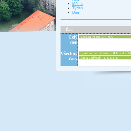
Měsíc
Týden
Den
« Předchozí
Čas
Celý
Beseda Policie ČR - 6.A
den
Všechny
Sportovní soustředění - 8.A, 9.A - Úst
časy
Škola v přírodě - 1. C a 4. C