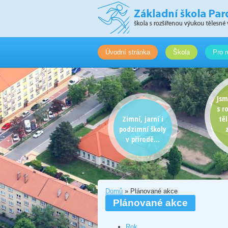
Úvodní stránka
Škola
Pro r
Jsm
s r
Zimní, jarní i
tě
podzimní školy
v přírodě...
Domů
» Plánované akce
Plánované akce
Rok