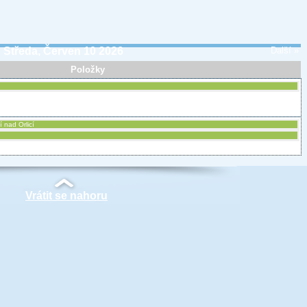
Středa, Červen 10 2026
Další »
Položky
í nad Orlicí
Vrátit se nahoru