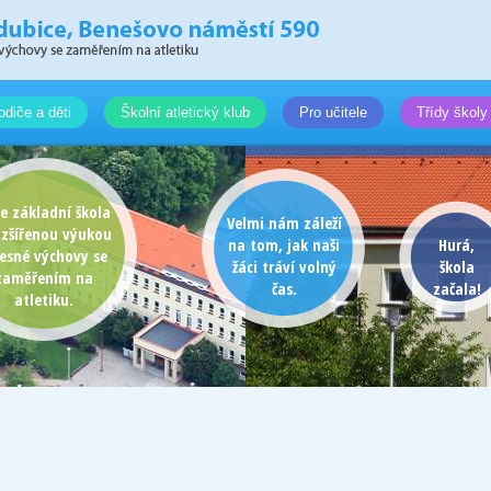
odiče a děti
Školní atletický klub
Pro učitele
Třídy školy
e základní škola
Velmi nám záleží
ozšířenou výukou
na tom, jak naši
Hurá,
lesné výchovy se
žáci tráví volný
škola
zaměřením na
čas.
začala!
atletiku.