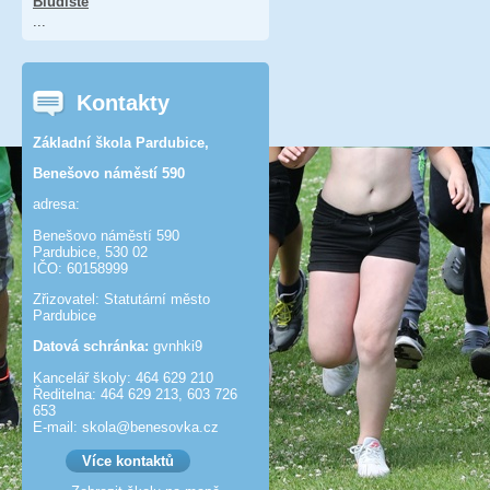
Bludiště
...
Kontakty
Základní škola Pardubice,
Benešovo náměstí 590
adresa:
Benešovo náměstí 590
Pardubice, 530 02
IČO: 60158999
Zřizovatel: Statutární město
Pardubice
Datová schránka:
gvnhki9
Kancelář školy: 464 629 210
Ředitelna: 464 629 213, 603 726
653
E-mail: skola@benesov­ka.cz
Více kontaktů