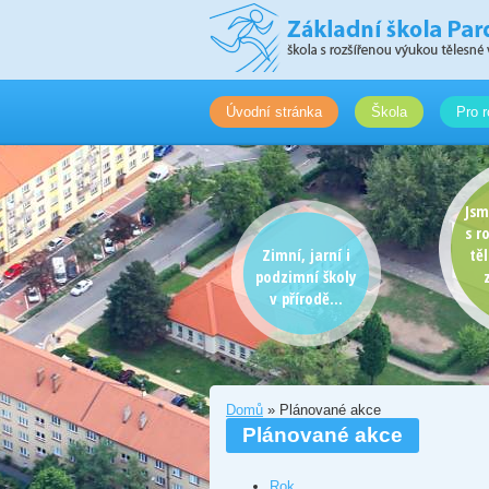
Úvodní stránka
Škola
Pro r
Jsm
s r
Zimní, jarní i
tě
podzimní školy
v přírodě...
Domů
» Plánované akce
Plánované akce
Rok