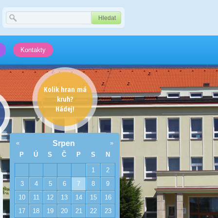
Kontakty
Kolik hran má
kruh?
Hádej!
«
Srpen
»
P
Ú
S
Č
P
S
N
1
2
3
4
5
6
7
8
9
10
11
12
13
14
15
16
17
18
19
20
21
22
23