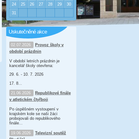
24
25
26
27
28
29
30
31
Uskutečněné akce
02.07.2026
Provoz školy v
období prázdnin
V období letních prázdnin je
kancelář školy otevřena:
29. 6. - 10. 7. 2026
17. 8...
21.06.2026
Republikové finále
v atletickém čtyřboji
Po úspěšném vystoupení v
krajském kole se naši žáci
probojovali do republikového
finále...
19.06.2026
Televizní soutěž