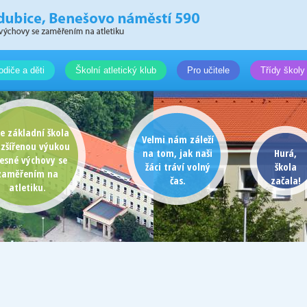
odiče a děti
Školní atletický klub
Pro učitele
Třídy školy
e základní škola
Velmi nám záleží
ozšířenou výukou
na tom, jak naši
Hurá,
lesné výchovy se
žáci tráví volný
škola
zaměřením na
čas.
začala!
atletiku.