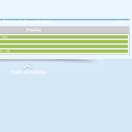
Pátek, Květen 22 2026
Další »
Položky
Orlicí
lo" -9B
Vrátit se nahoru