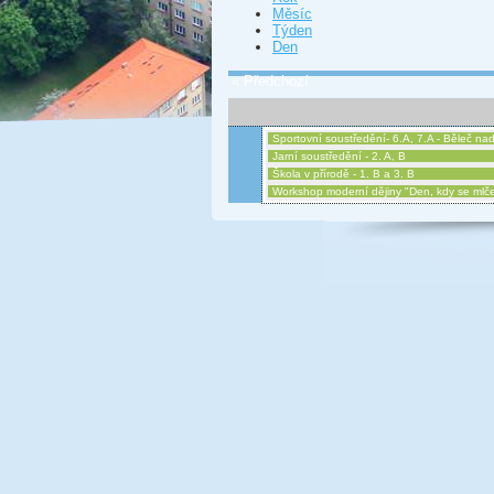
Měsíc
Týden
Den
« Předchozí
Sportovní soustředění- 6.A, 7.A - Běleč nad 
Jarní soustředění - 2. A, B
Škola v přírodě - 1. B a 3. B
Workshop moderní dějiny "Den, kdy se mlče